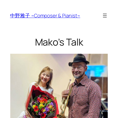
Skip
to
中野雅子 ~Composer & Pianist~
content
Mako’s Talk