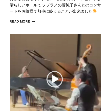
晴らしいホールで ソプラノの菅純子さんとのコンサ
ートをお陰様で無事に終えることが出来ました
青
READ MORE
森
で
の
コ
ン
サ
ー
ト