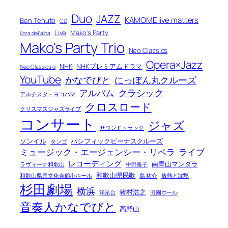
Duo
JAZZ
KAMOME live matters
Ben Tenuto
CD
Live
Mako's Party
L'ora dell'alba
Mako's Party Trio
Neo Classics
Opera×Jazz
NHK
NHKプレミアムドラマ
Neo Classics α
YouTube
かなでびと
にっぽん丸クルーズ
クラシック
アルバム
アルチスタ・ヨコハマ
クロスロード
クリスマスジャズライブ
コンサート
ジャズ
サウンドトラック
ソンイル
パシフィックビーナスクルーズ
タンゴ
ミュージック・エージェンシー・リベラ
ライブ
レコーディング
南青山マンダラ
ラヴィーナ和歌山
中野雅子
和歌山県民歌
和歌山県民文化会館小ホール
島 祐介
放熱と沈黙
杉田劇場
横浜
猪村浩之
洋光台
田園ホール
音奏人かなでびと
高野山