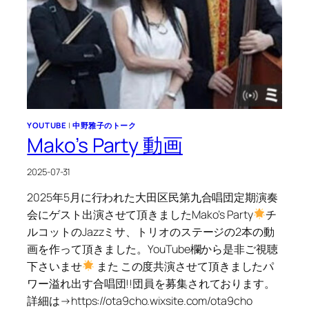
YOUTUBE
|
中野雅子のトーク
Mako’s Party 動画
2025-07-31
2025年5月に行われた大田区民第九合唱団定期演奏
会にゲスト出演させて頂きましたMako’s Party
チ
ルコットのJazzミサ、トリオのステージの2本の動
画を作って頂きました。YouTube欄から是非ご視聴
下さいませ
また この度共演させて頂きましたパ
ワー溢れ出す合唱団!!団員を募集されております。
詳細は→https://ota9cho.wixsite.com/ota9cho