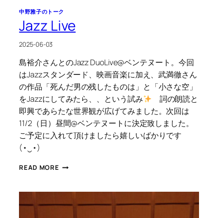
中野雅子のトーク
Jazz Live
2025-06-03
島裕介さんとのJazz DuoLive@ベンテヌート。今回
はJazzスタンダード、映画音楽に加え、武満徹さん
の作品「死んだ男の残したものは」と「小さな空」
をJazzにしてみたら、、という試み
詞の朗読と
即興であらたな世界観が広げてみました。次回は
11/2（日）昼間@ベンテヌートに決定致しました。
ご予定に入れて頂けましたら嬉しいばかりです
(⁠•⁠‿⁠•⁠)
JAZZ
READ MORE
LIVE