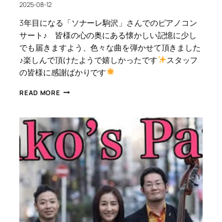
2025-08-12
3年目になる「ソナーレ駒沢」さんでのピアノコン
サート♪ 皆様の心の奥にある懐かしい記憶に少し
でも届きますよう、色々な曲を弾かせて頂きました
♪楽しんで頂けたようで嬉しかったです
スタッフ
の皆様に感謝ばかりです
ピ
READ MORE
ア
ノ
コ
ン
サ
ー
ト
♪