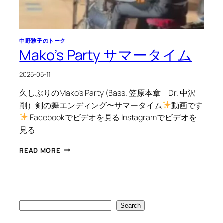
中野雅子のトーク
Mako’s Party サマータイム
2025-05-11
久しぶりのMako’s Party (Bass. 笠原本章 Dr. 中沢
剛）剣の舞エンディング〜サマータイム
動画です
Facebookでビデオを見る Instagramでビデオを
見る
MAKO’S
READ MORE
PARTY
サ
マ
ー
タ
イ
Search
Search
ム