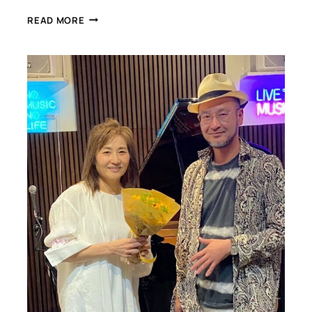
MAKO’S
READ MORE
PARTY
動
画