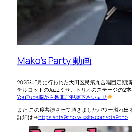
Mako’s Party 動画
2025年5月に行われた大田区民第九合唱団定期演奏会
チルコットのJazzミサ、トリオのステージの2
YouTube欄から是非ご視聴下さいませ
また この度共演させて頂きましたパワー溢れ出す
詳細は→
https://
ota9cho.wixsite.com/ota9cho