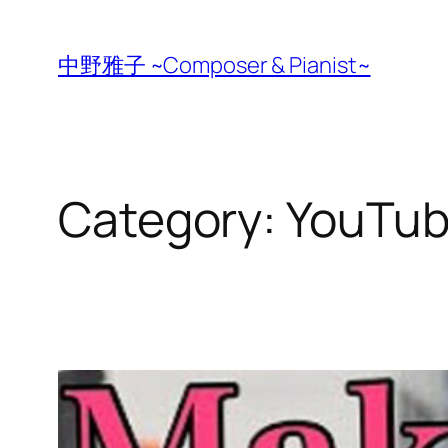
Skip
to
中野雅子 ~Composer & Pianist~
content
Category:
YouTu