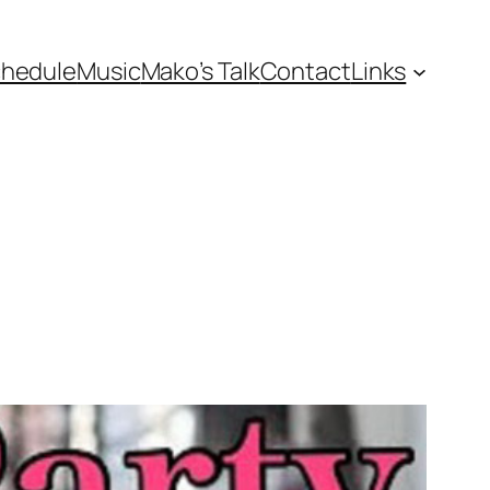
hedule
Music
Mako’s Talk
Contact
Links