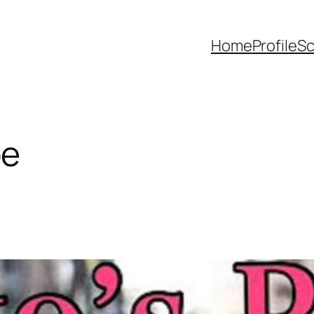
Home
Profile
Sc
be