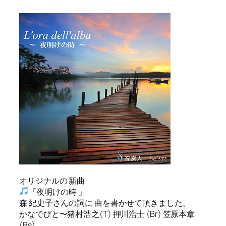
オリジナルの 新曲
「夜明けの時 」
森 紀史子さんの詞に 曲を書かせて頂きました。
かなでびと〜猪村浩之(T) 押川浩士 (Br) 笠原本章
(Bs)