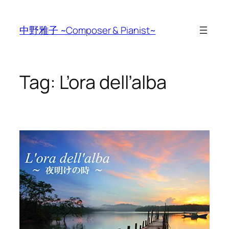
Skip
to
中野雅子 ~Composer & Pianist~
content
Tag:
L’ora dell’alba