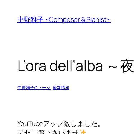
Skip
to
中野雅子 ~Composer & Pianist~
content
L’ora dell’alb
中野雅子のトーク
, 
最新情報
YouTubeアップ致しました。
是非 ご覧下さいませ