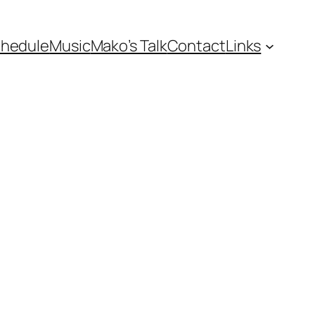
hedule
Music
Mako’s Talk
Contact
Links