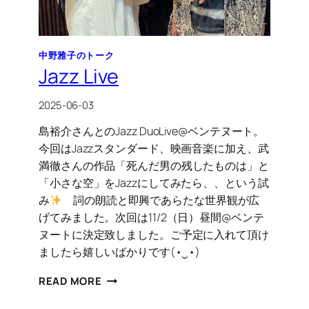
中野雅子のトーク
Jazz Live
2025-06-03
島裕介さんとのJazz DuoLive@ベンテヌート。
今回はJazzスタンダード、映画音楽に加え、武
満徹さんの作品「死んだ男の残したものは」と
「小さな空」をJazzにしてみたら、、という試
み
詞の朗読と即興であらたな世界観が広
げてみました。次回は11/2（日）昼間@ベンテ
ヌートに決定致しました。ご予定に入れて頂け
ましたら嬉しいばかりです(⁠•⁠‿⁠•⁠)
JAZZ
READ MORE
LIVE