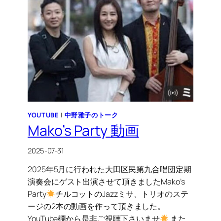
YOUTUBE
|
中野雅子のトーク
Mako’s Party 動画
2025-07-31
2025年5月に行われた大田区民第九合唱団定期
演奏会にゲスト出演させて頂きましたMako’s
Party
チルコットのJazzミサ、トリオのステ
ージの2本の動画を作って頂きました。
YouTube欄から是非ご視聴下さいませ
また