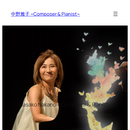
中野雅子 ~Composer & Pianist~
Masako Nakano ~Composer & Pianist~