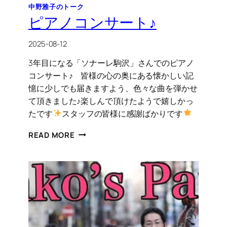
中野雅子のトーク
ピアノコンサート♪
2025-08-12
3年目になる「ソナーレ駒沢」さんでのピアノ
コンサート♪ 皆様の心の奥にある懐かしい記
憶に少しでも届きますよう、色々な曲を弾かせ
て頂きました♪楽しんで頂けたようで嬉しかっ
たです
スタッフの皆様に感謝ばかりです
ピ
READ MORE
ア
ノ
コ
ン
サ
ー
ト
♪