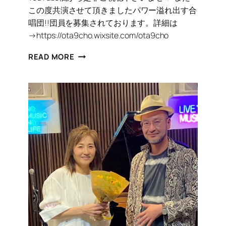
この度共演させて頂きましたパワー溢れ出す合
唱団!!団員を募集されております。詳細は
→https://ota9cho.wixsite.com/ota9cho
MAKO’S
READ MORE
PARTY
動
画