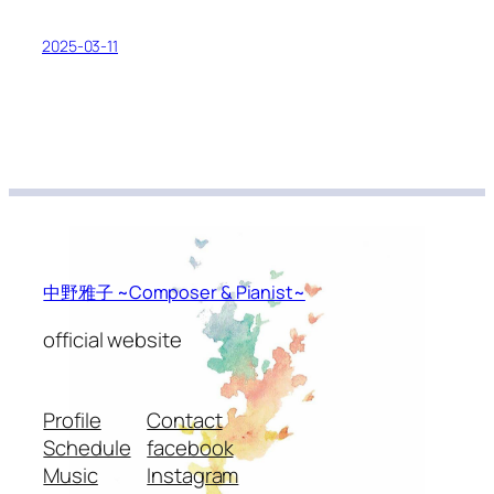
2025-03-11
中野雅子 ~Composer & Pianist~
official website
Profile
Contact
Schedule
facebook
Music
Instagram