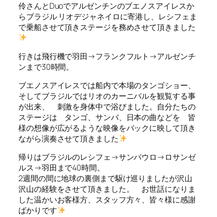
伶さんとDuoでアルゼンチンのブエノスアイレスか
らブラジル リオデジャネイロに寄港し、レシフェま
で乗船させて頂きステージを務めさせて頂きました
行きは飛行機で羽田→フランクフルト→アルゼンチ
ンまで30時間。
ブエノスアイレスでは船内で本場のタンゴショー、
そしてブラジルではリオのカーニバルを観覧する事
が出来、 刺激を身体中で浴びました。自分たちの
ステージは タンゴ、サンバ、日本の曲などを 皆
様の想像が広がるような映像をバックに映して頂き
ながら演奏させて頂きました
帰りはブラジルのレシフェ→サンパウロ→ロサンゼ
ルス→羽田まで40時間。
2週間の間に地球の裏側まで駆け巡りましたが沢山
沢山の経験をさせて頂きました。 お世話になりま
した温かいお客様方、スタッフ方々、皆々様に感謝
ばかりです