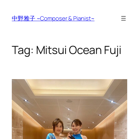
Skip
to
中野雅子 ~Composer & Pianist~
content
Tag:
Mitsui Ocean Fuji