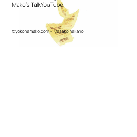
Mako’s Talk
YouTube
©yokohamako.com – Masako nakano