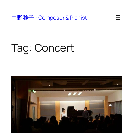
Skip
to
中野雅子 ~Composer & Pianist~
content
Tag:
Concert