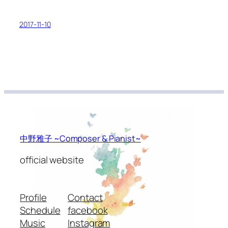
2017-11-10
中野雅子 ~Composer & Pianist~
official website
Profile
Contact
Schedule
facebook
Music
Instagram