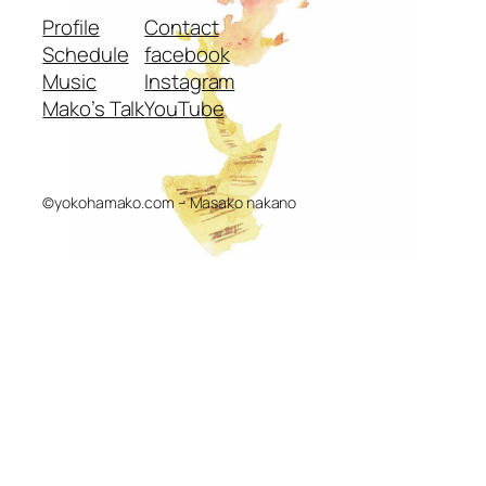
Profile
Contact
Schedule
facebook
Music
Instagram
Mako’s Talk
YouTube
©yokohamako.com – Masako nakano