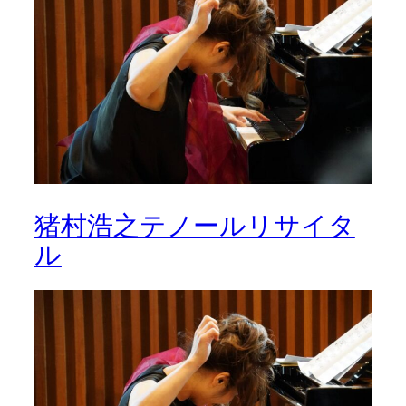
猪村浩之テノールリサイタ
ル