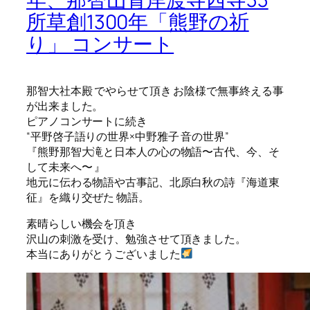
所草創1300年「熊野の祈
り」 コンサート
那智大社本殿 でやらせて頂き お陰様で無事終える事
が出来ました。
ピアノコンサートに続き
“平野啓子語りの世界×中野雅子 音の世界”
『熊野那智大滝と日本人の心の物語〜古代、今、そ
して未来へ〜 』
地元に伝わる物語や古事記、北原白秋の詩『海道東
征』
を織り交ぜた 物語。
素晴らしい機会を頂き
沢山の刺激を受け、勉強させて頂きました。
本当にありがとうございました