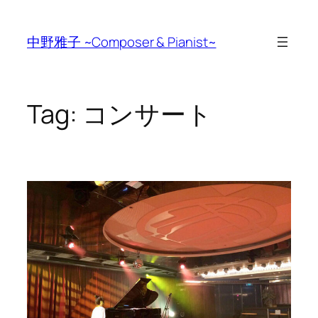
Skip
to
中野雅子 ~Composer & Pianist~
content
Tag:
コンサート