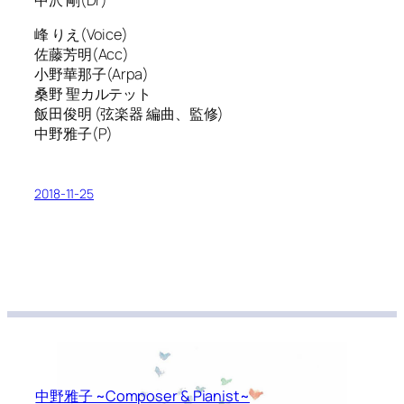
峰 りえ(Voice)
佐藤芳明(Acc)
小野華那子(Arpa)
桑野 聖カルテット
飯田俊明 (弦楽器 編曲、監修)
中野雅子(P)
2018-11-25
中野雅子 ~Composer & Pianist~