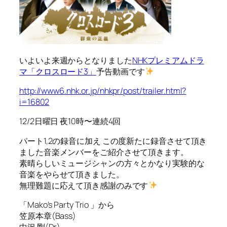
いよいよ来週からとなりました
NHKプレミアムドラ
マ「クロスロード3」
予告動画です
http://www6.nhk.or.jp/nhkpr/post/trailer.html?
i=16802
12/2日曜日 夜10時〜連続4回
パート1,2の録音に加え この度新たに録音させて頂き
ました音楽メンバーをご紹介させて頂きます。
素晴らしいミュージシャンの方々とかなり実験的な
音楽をやらせて頂きました。
無理難題に応えて頂き感謝のみです
「Mako’s Party Trio 」から
笠原本章(Bass)
中沢 剛(Dr)