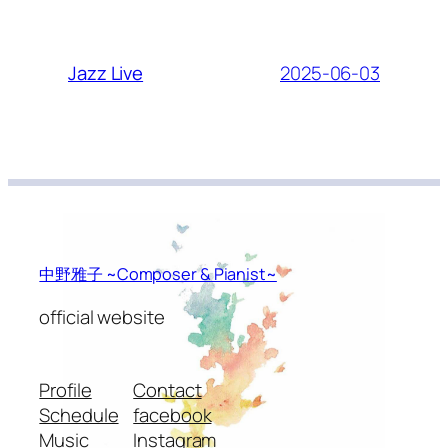
2025-06-03
Jazz Live
中野雅子 ~Composer & Pianist~
official website
Profile
Contact
Schedule
facebook
Music
Instagram