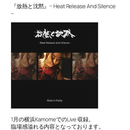
『放熱と沈黙』ｰ Heat Release And Silence
–
1月の横浜KamomeでのLive 収録。
臨場感溢れる内容となっております。