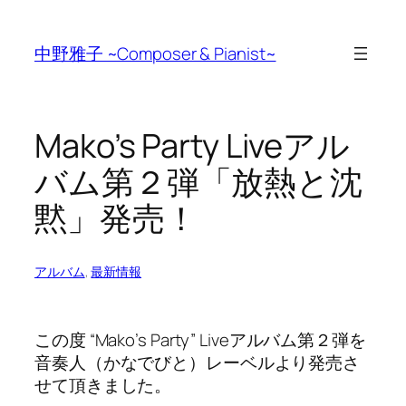
Skip
to
中野雅子 ~Composer & Pianist~
content
Mako’s Party Liveアル
バム第２弾「放熱と沈
黙」発売！
アルバム
, 
最新情報
この度 “Mako’s Party” Liveアルバム第２弾を
音奏人（かなでびと）レーベルより発売さ
せて頂きました。