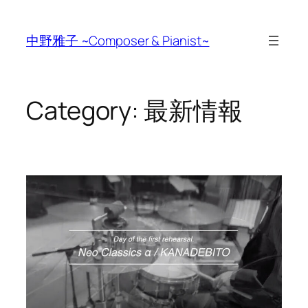
Skip
to
中野雅子 ~Composer & Pianist~
content
Category:
最新情報