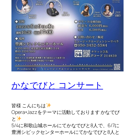
かなでびと コンサート
皆様 こんにちは
Opera×Jazzをテーマに活動しております かなでび
と
5/4に和歌山城ホールにてかなでびと8人で、6/7に
豊洲シビックセンターホールにてかなでびと8人と