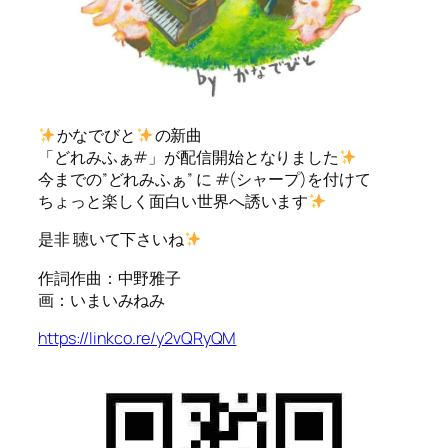
かなでびと
の新曲
「どれみふぁ#」が配信開始となりました
今までの”どれみふぁ” に #(シャープ)を付けて
ちょっと楽しく面白い世界へ誘います
是非 聴いて下さいね
作詞作曲：中野雅子
画：いまいみねみ
https://linkco.re/y2vQRyQM