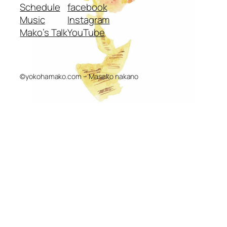
Schedule
facebook
Music
Instagram
Mako’s Talk
YouTube
©yokohamako.com – Masako nakano