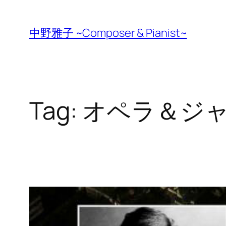
Skip
to
中野雅子 ~Composer & Pianist~
content
Tag:
オペラ＆ジ