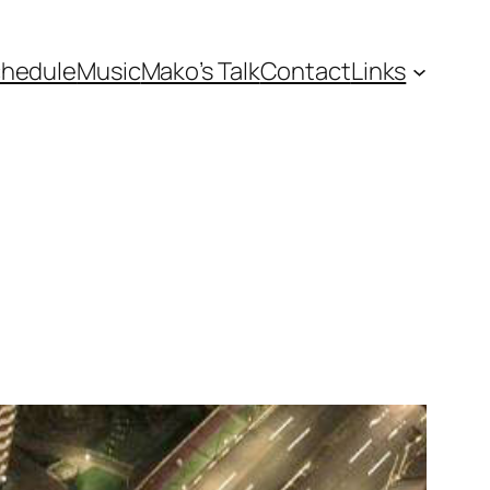
hedule
Music
Mako’s Talk
Contact
Links