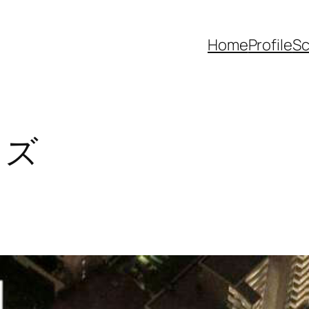
Home
Profile
Sc
ャズ