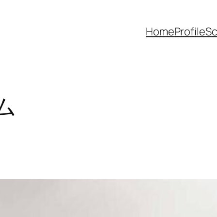
Home
Profile
Sc
ム