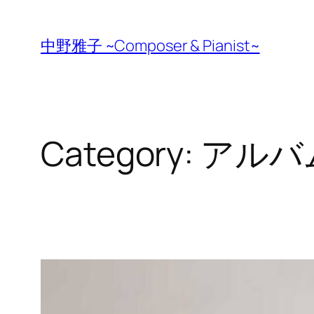
Skip
to
中野雅子 ~Composer & Pianist~
content
Category:
アルバ