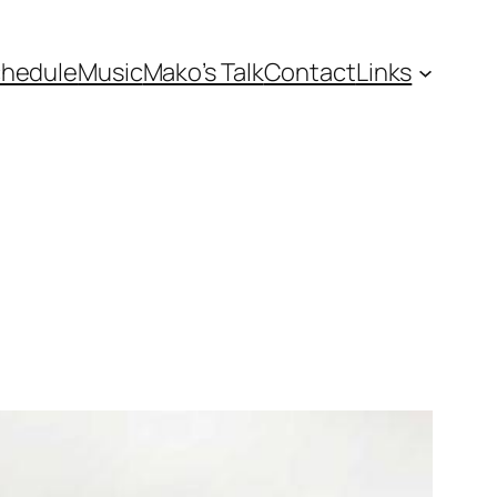
hedule
Music
Mako’s Talk
Contact
Links