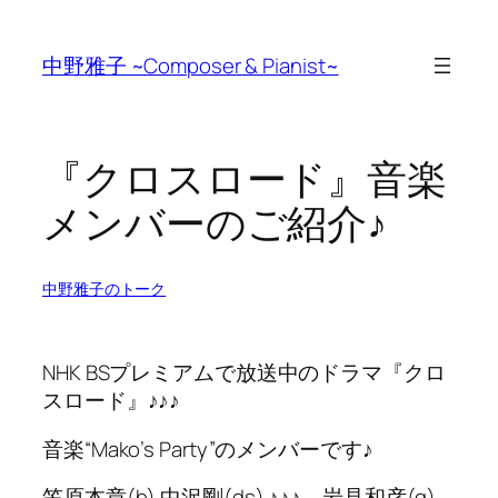
Skip
to
中野雅子 ~Composer & Pianist~
content
『クロスロード』音楽
メンバーのご紹介♪
中野雅子のトーク
NHK BSプレミアムで放送中のドラマ『クロ
スロード』♪♪♪
音楽“Mako’s Party”のメンバーです♪
笠原本章(b) 中沢剛(ds) ♪♪♪ 岩見和彦(g)