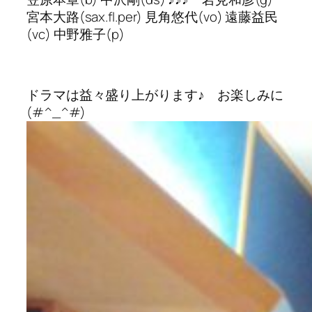
宮本大路(sax.fl.per) 見角悠代(vo) 遠藤益民
(vc) 中野雅子(p)
ドラマは益々盛り上がります♪ お楽しみに
(#^_^#)