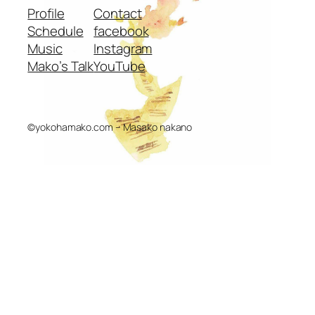
Profile
Contact
Schedule
facebook
Music
Instagram
Mako’s Talk
YouTube
©yokohamako.com – Masako nakano